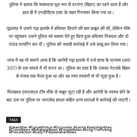
पुलिस ने बताया कि श्यामदास मूल रूप से दरभंगा (बिहार) का रहने वाला है और
हाल ही में एनडीपीएस एक्ट के तहत गिरफ्तार किया गया था।
पूछताछ में उसने गढ़ा इलाके में हथियार छिपाने की बात कबूल की थी, लेकिन मौके
पर पहुंचकर उसने पुलिस को चकमा देते हुए छिपा हुआ हथियार निकाला और दो
राउंड फायरिंग कर दी। पुलिस की जवाबी कार्रवाई में उसे काबू कर लिया गया।
जांच में यह भी सामने आया है कि आरोपी गढ़ा इलाके में दर्ज हत्या के प्रयास (धारा
307) के एक मामले में भी फरार था। पुलिस का दावा है कि उसका नेटवर्क बिहार
से पंजाब तक फैला हुआ था और वह नशा तस्करी से भी जुड़ा हुआ है।
फिलहाल एफएसएल टीम मौके से सबूत जुटा रही है और आरोपी के स्वस्थ होने के
बाद उस पर पुलिस पर जानलेवा हमला सहित अन्य धाराओं में कार्रवाई की जाएगी।
TAGS
#Jalandhar #PunjabPolice #Encounter #Garha #JamsherKhas
#CrimeNews #BreakingNews #PunjabNews #DrugTrafficking
#PoliceAction #DailyTV #JalandharNews