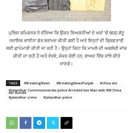
ਪੁਲਿਸ ਕਮਿਸ਼ਨਰ ਨੇ ਦੱਸਿਆ ਕਿ ਉਕਤ ਵਿਅਕਤੀਆਂ ਦੇ ਘਰਾਂ ‘ਚੋਂ 900 ਗੱਟੂ
ਨਜਾਇਜ਼ ਚਾਈਨਾ ਡੋਰ ਬਰਾਮਦ ਕੀਤੀ ਗਈ ਹੈ ਅਤੇ ਇਨ੍ਹਾਂ ਦੀ ਗ੍ਰਿਫ਼ਤਾਰੀ
ਲਈ ਛਾਪੇਮਾਰੀ ਕੀਤੀ ਜਾ ਰਹੀ ਹੈ। ਉਨ੍ਹਾਂ ਕਿਹਾ ਕਿ ਮਾਮਲੇ ਦੀ ਅਗਲੇਰੀ ਜਾਂਚ
ਕੀਤੀ ਜਾ ਰਹੀ ਹੈ ਅਤੇ ਵੇਰਵੇ, ਜੇਕਰ ਕੋਈ ਹਨ, ਬਾਅਦ ਵਿੱਚ ਸਾਂਝੇ ਕੀਤੇ
ਜਾਣਗੇ।
TAGS
#BreakingNews
#BreakingNewsPunjab
#china dor
#Jalandhar Commissionerate police Arrested two Man with 900 China
dor Bundle
#jalandhar crime
#Jalandhar police