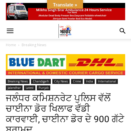
Translate »
Home
Breaking News
Breaking News
Chandigarh
City News
Crime
India
International
Jalandhar
Latest
Punjab
ਜਲੰਧਰ ਕਮਿਸ਼ਨਰੇਟ ਪੁਲਿਸ ਵੱਲੋਂ
ਚਾਈਨਾ ਡੋਰ ਖਿਲਾਫ ਵੱਡੀ
ਕਾਰਵਾਈ, ਚਾਈਨਾ ਡੋਰ ਦੇ 900 ਗੱਟੇ
ਬਰਾਮਦ