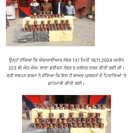
ਉਨ੍ਹਾਂ ਦੱਸਿਆ ਕਿ ਐਫਆਈਆਰ ਨੰਬਰ 131 ਮਿਤੀ 16.11.2024 ਅਧੀਨ
223 ਬੀ.ਐਨ.ਐਸ. ਥਾਣਾ ਡਵੀਜ਼ਨ ਨੰਬਰ 5 ਜਲੰਧਰ ਦਰਜ ਕੀਤੀ ਗਈ ਸੀ।
ਸ੍ਰੀ ਸਵਪਨ ਸ਼ਰਮਾ ਨੇ ਦੱਸਿਆ ਕਿ ਇਸ ਤੋਂ ਬਾਅਦ ਮੁਲਜ਼ਮਾਂ ਦੇ ਟਿਕਾਣਿਆਂ ’ਤੇ
ਛਾਪੇਮਾਰੀ ਕੀਤੀ ਗਈ।