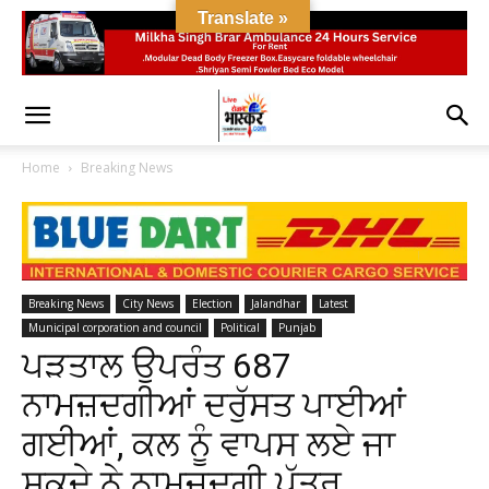
Translate »
Home
Breaking News
Breaking News
City News
Election
Jalandhar
Latest
Municipal corporation and council
Political
Punjab
ਪੜਤਾਲ ਉਪਰੰਤ 687
ਨਾਮਜ਼ਦਗੀਆਂ ਦਰੁੱਸਤ ਪਾਈਆਂ
ਗਈਆਂ, ਕਲ ਨੂੰ ਵਾਪਸ ਲਏ ਜਾ
ਸਕਦੇ ਨੇ ਨਾਮਜ਼ਦਗੀ ਪੱਤਰ