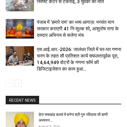
स्विफ्ट कैंटर से टकराई, 3 युवकों की मौत
पंजाब में ‘हमारे राम’ का भव्य आगाज़: भगवंत मान
सरकार कराएगी 41 निःशुल्क शो, आशुतोष राणा के
दमदार अभिनय से सजेगा मंच
एस.आई.आर.-2026: जालंधर जिले में घर-घर गणना
चरण के तहत सौ प्रतिशत कार्य सफलतापूर्वक पूरा,
14,64,949 वोटरों के गणना फॉर्म की
डिजिटाइजेशन का काम हुआ...
RECENT NEWS
डेरा सचखंड बल्लां में बनेगा श्री गुरु रविदास जी बाणी
अध्ययन...
August 9, 2026