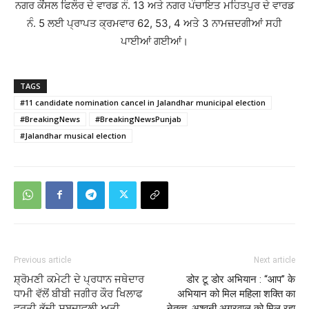
ਨਗਰ ਕੌਂਸਲ ਫਿਲੌਰ ਦੇ ਵਾਰਡ ਨੰ. 13 ਅਤੇ ਨਗਰ ਪੰਚਾਇਤ ਮਹਿਤਪੁਰ ਦੇ ਵਾਰਡ
ਨੰ. 5 ਲਈ ਪ੍ਰਾਪਤ ਕ੍ਰਮਵਾਰ 62, 53, 4 ਅਤੇ 3 ਨਾਮਜ਼ਦਗੀਆਂ ਸਹੀ
ਪਾਈਆਂ ਗਈਆਂ।
TAGS
#11 candidate nomination cancel in Jalandhar municipal election
#BreakingNews
#BreakingNewsPunjab
#Jalandhar musical election
Previous article
Next article
ਸ਼੍ਰੋਮਣੀ ਕਮੇਟੀ ਦੇ ਪ੍ਰਧਾਨ ਜਥੇਦਾਰ
डोर टू डोर अभियान : “आप” के
ਧਾਮੀ ਵੱਲੋਂ ਬੀਬੀ ਜਗੀਰ ਕੌਰ ਖਿਲਾਫ
अभियान को मिल महिला शक्ति का
ਵਰਤੀ ਭੱਦੀ ਸ਼ਬਦਾਵਲੀ ਅਤੀ
नेतृत्व, अश्वनी अग्रवाल को मिल रहा