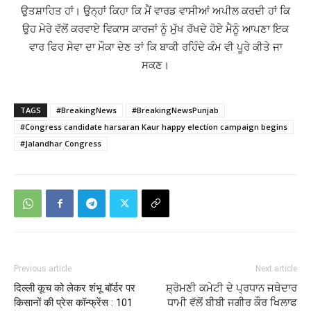
ਉਤਸ਼ਾਹਿਤ ਹਾਂ। ਉਨ੍ਹਾਂ ਕਿਹਾ ਕਿ ਮੈਂ ਵਾਰਡ ਵਾਸੀਆਂ ਅਪੀਲ ਕਰਦੀ ਹਾਂ ਕਿ
ਉਹ ਮੇਰੇ ਵੱਲੋਂ ਕਰਵਾਏ ਵਿਕਾਸ ਕਾਰਜਾਂ ਨੂੰ ਮੁੱਖ ਰੱਖਦੇ ਹੋਏ ਮੈਨੂੰ ਆਪਣਾ ਇਕ
ਵਾਰ ਫਿਰ ਸੇਵਾ ਦਾ ਮੌਕਾ ਦੇਣ ਤਾਂ ਕਿ ਬਾਕੀ ਰਹਿੰਦੇ ਕੰਮ ਵੀ ਪੂਰੇ ਕੀਤੇ ਜਾ
ਸਕਣ।
TAGS
#BreakingNews
#BreakingNewsPunjab
#Congress candidate harsaran Kaur happy election campaign begins
#Jalandhar Congress
Previous article
Next article
दिल्ली कूच को लेकर शंभू बॉर्डर पर
ਸ਼੍ਰੋਮਣੀ ਕਮੇਟੀ ਦੇ ਪ੍ਰਧਾਨ ਜਥੇਦਾਰ
किसानों की प्रेस कॉन्फ्रेंस : 101
ਧਾਮੀ ਵੱਲੋਂ ਬੀਬੀ ਜਗੀਰ ਕੌਰ ਖਿਲਾਫ