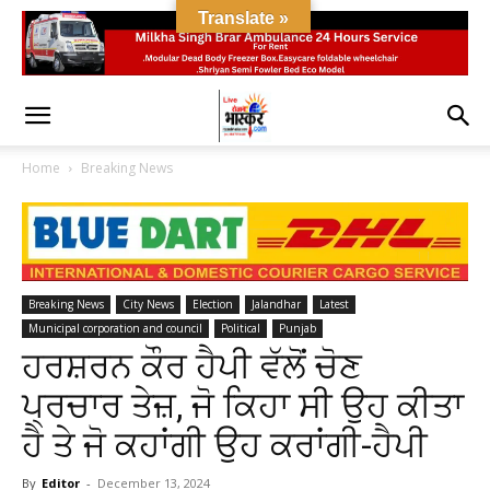
Translate »
Home
Breaking News
Breaking News
City News
Election
Jalandhar
Latest
Municipal corporation and council
Political
Punjab
ਹਰਸ਼ਰਨ ਕੌਰ ਹੈਪੀ ਵੱਲੋਂ ਚੋਣ
ਪ੍ਰਚਾਰ ਤੇਜ਼, ਜੋ ਕਿਹਾ ਸੀ ਉਹ ਕੀਤਾ
ਹੈ ਤੇ ਜੋ ਕਹਾਂਗੀ ਉਹ ਕਰਾਂਗੀ-ਹੈਪੀ
By
Editor
-
December 13, 2024