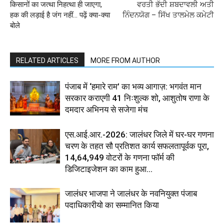
किसानों का जत्था निहत्था ही जाएगा,
ਵਰਤੀ ਭੱਦੀ ਸ਼ਬਦਾਵਲੀ ਅਤੀ
हक की लड़ाई है जंग नहीं… पढ़ें क्या-क्या
ਨਿੰਦਨਯੋਗ – ਸਿੱਖ ਤਾਲਮੇਲ ਕਮੇਟੀ
बोले
RELATED ARTICLES
MORE FROM AUTHOR
पंजाब में ‘हमारे राम’ का भव्य आगाज़: भगवंत मान
सरकार कराएगी 41 निःशुल्क शो, आशुतोष राणा के
दमदार अभिनय से सजेगा मंच
एस.आई.आर.-2026: जालंधर जिले में घर-घर गणना
चरण के तहत सौ प्रतिशत कार्य सफलतापूर्वक पूरा,
14,64,949 वोटरों के गणना फॉर्म की
डिजिटाइजेशन का काम हुआ...
जालंधर भाजपा ने जालंधर के नवनियुक्त पंजाब
पदाधिकारीयो का सम्मानित किया