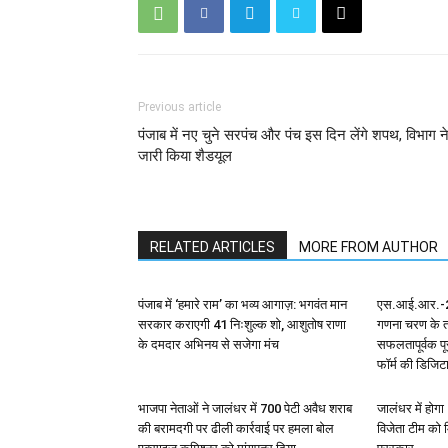
Previous article
पंजाब में नए चुने सरपंच और पंच इस दिन लेंगे शपथ, विभाग न
जारी किया शैडयूल
RELATED ARTICLES
MORE FROM AUTHOR
पंजाब में ‘हमारे राम’ का भव्य आगाज़: भगवंत मान
एस.आई.आर.-20
सरकार कराएगी 41 निःशुल्क शो, आशुतोष राणा
गणना चरण के त
के दमदार अभिनय से सजेगा मंच
सफलतापूर्वक पू
फॉर्म की डिजि
भाजपा नेताओं ने जालंधर में 700 पेटी अवैध शराब
जालंधर में होग
की बरामदगी पर ढीली कार्रवाई पर हमला बोल
विजेता टीम को