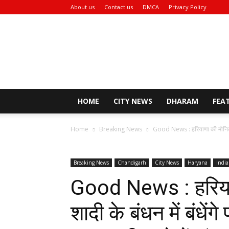
About us
Contact us
DMCA
Privacy Policy
Rozana
Bhaskar
News
HOME
CITY NEWS
DHARAM
FEA
Home
Breaking News
Good News : हरियाणा की मोनिका क
Breaking News
Chandigarh
City News
Haryana
India
Good News : हरिया
शादी के बंधन में बंधेंग