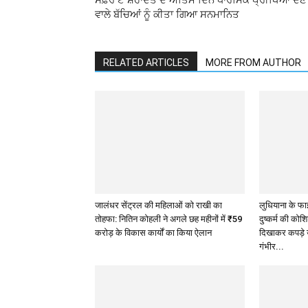
ਸਫ਼ਰ ਏ ਸ਼ਹਾਦਤ ਦੇ ਅੰਤਿਮ ਦਿਨ ਧਾਰਮਿਕ ਪ੍ਰੀਖਿਆ ਦੇਣ
ਵਾਲੇ ਬੱਚਿਆਂ ਨੂੰ ਕੀਤਾ ਗਿਆ ਸਨਮਾਨਿਤ
RELATED ARTICLES
MORE FROM AUTHOR
जालंधर सेंट्रल की महिलाओं को राखी का
लुधियाना के फाइ
तोहफा: नितिन कोहली ने अगले छह महीनों में ₹59
दुष्कर्म की कोश
करोड़ के विकास कार्यों का किया ऐलान
दिखाकर कपड़े
गंभीर...