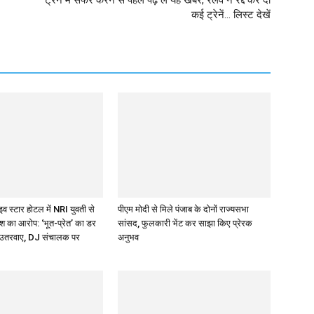
ट्रेन में सफर करने से पहले पढ़ लें यह खबर, रेलवे ने रद्द कर दी
कई ट्रेनें… लिस्ट देखें
व स्टार होटल में NRI युवती से
पीएम मोदी से मिले पंजाब के दोनों राज्यसभा
िश का आरोप: ‘भूत-प्रेत’ का डर
सांसद, फुलकारी भेंट कर साझा किए प्रेरक
 उतरवाए, DJ संचालक पर
अनुभव