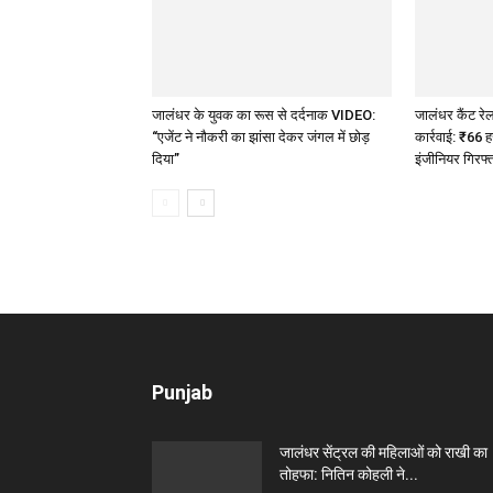
जालंधर के युवक का रूस से दर्दनाक VIDEO:
जालंधर कैंट रे
“एजेंट ने नौकरी का झांसा देकर जंगल में छोड़
कार्रवाई: ₹66 ह
दिया”
इंजीनियर गिरफ्
Punjab
जालंधर सेंट्रल की महिलाओं को राखी का
तोहफा: नितिन कोहली ने...