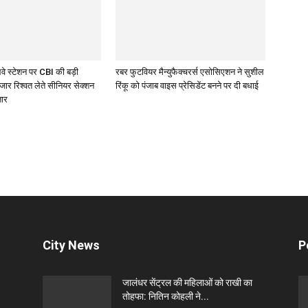
लवे स्टेशन पर CBI की बड़ी
रबर फुटवियर मैन्युफैक्चरर्स एसोसिएशन ने सुशील
जार रिश्वत लेते सीनियर सेक्शन
रिंकू को पंजाब वाइस प्रेसिडेंट बनने पर दी बधाई
तार
City News
P
जालंधर सेंट्रल की महिलाओं को राखी का
तोहफा: नितिन कोहली ने...