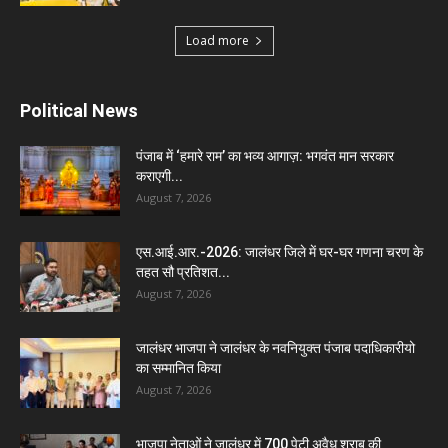
Load more
Political News
पंजाब में ‘हमारे राम’ का भव्य आगाज़: भगवंत मान सरकार
कराएगी...
August 7, 2026
एस.आई.आर.-2026: जालंधर जिले में घर-घर गणना चरण के
तहत सौ प्रतिशत...
August 7, 2026
जालंधर भाजपा ने जालंधर के नवनियुक्त पंजाब पदाधिकारीयो
का सम्मानित किया
August 7, 2026
भाजपा नेताओं ने जालंधर में 700 पेटी अवैध शराब की