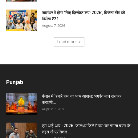
जालंधर में होगा ‘सिंह क्रिकेट कप-2026’, विजेता टीम को
मिलेगा ₹21...
August 7, 2026
Load more
Punjab
पंजाब में ‘हमारे राम’ का भव्य आगाज़: भगवंत मान सरकार
कराएगी...
August 7, 2026
एस.आई.आर.-2026: जालंधर जिले में घर-घर गणना चरण के
तहत सौ प्रतिशत...