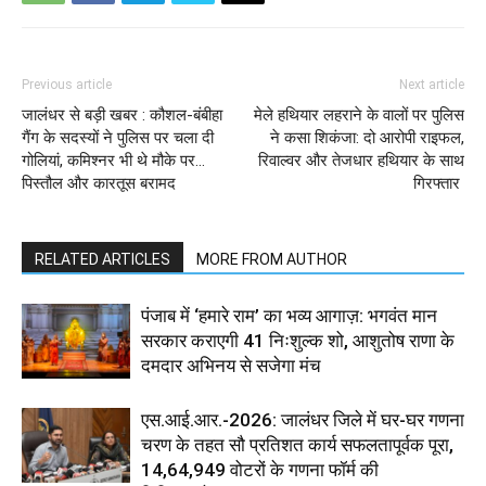
Previous article
Next article
जालंधर से बड़ी खबर : कौशल-बंबीहा
मेले हथियार लहराने के वालों पर पुलिस
गैंग के सदस्यों ने पुलिस पर चला दी
ने कसा शिकंजा: दो आरोपी राइफल,
गोलियां, कमिश्नर भी थे मौके पर…
रिवाल्वर और तेजधार हथियार के साथ
पिस्तौल और कारतूस बरामद
गिरफ्तार
RELATED ARTICLES
MORE FROM AUTHOR
पंजाब में ‘हमारे राम’ का भव्य आगाज़: भगवंत मान
सरकार कराएगी 41 निःशुल्क शो, आशुतोष राणा के
दमदार अभिनय से सजेगा मंच
एस.आई.आर.-2026: जालंधर जिले में घर-घर गणना
चरण के तहत सौ प्रतिशत कार्य सफलतापूर्वक पूरा,
14,64,949 वोटरों के गणना फॉर्म की