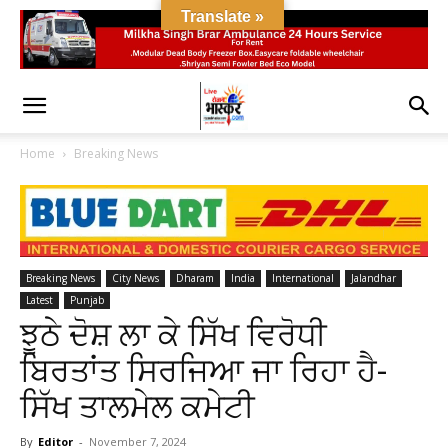
Translate »
Home
Breaking News
Breaking News
City News
Dharam
India
International
Jalandhar
Latest
Punjab
ਝੂਠੇ ਦੋਸ਼ ਲਾ ਕੇ ਸਿੱਖ ਵਿਰੋਧੀ
ਬਿਰਤਾਂਤ ਸਿਰਜਿਆ ਜਾ ਰਿਹਾ ਹੈ-
ਸਿੱਖ ਤਾਲਮੇਲ ਕਮੇਟੀ
By
Editor
-
November 7, 2024