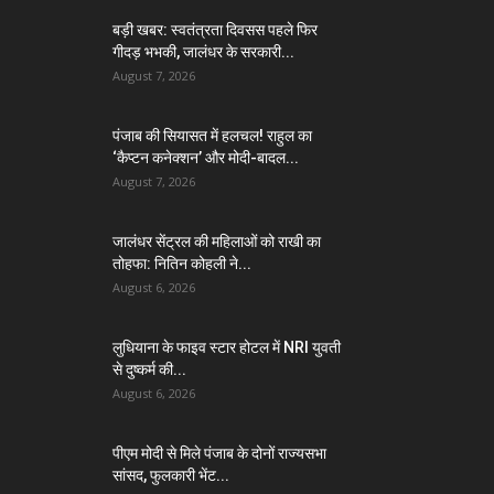
बड़ी खबर: स्वतंत्रता दिवसस पहले फिर
गीदड़ भभकी, जालंधर के सरकारी...
August 7, 2026
पंजाब की सियासत में हलचल! राहुल का
‘कैप्टन कनेक्शन’ और मोदी-बादल...
August 7, 2026
जालंधर सेंट्रल की महिलाओं को राखी का
तोहफा: नितिन कोहली ने...
August 6, 2026
लुधियाना के फाइव स्टार होटल में NRI युवती
से दुष्कर्म की...
August 6, 2026
पीएम मोदी से मिले पंजाब के दोनों राज्यसभा
सांसद, फुलकारी भेंट...