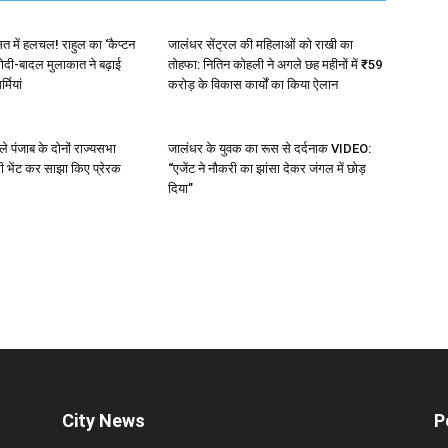
त में हलचल! राहुल का ‘कैप्टन
जालंधर सेंट्रल की महिलाओं को राखी का
दी-बादल मुलाकात ने बढ़ाई
तोहफा: नितिन कोहली ने अगले छह महीनों में ₹59
मियां
करोड़ के विकास कार्यों का किया ऐलान
ले पंजाब के दोनों राज्यसभा
जालंधर के युवक का रूस से दर्दनाक VIDEO:
 भेंट कर साझा किए प्रेरक
“एजेंट ने नौकरी का झांसा देकर जंगल में छोड़
दिया”
City News
P