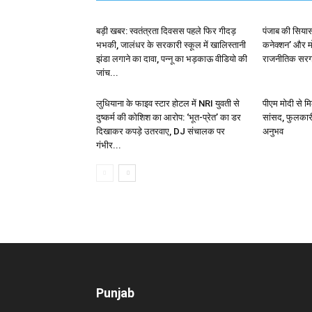
बड़ी खबर: स्वतंत्रता दिवसस पहले फिर गीदड़
पंजाब की सियास
भभकी, जालंधर के सरकारी स्कूल में खालिस्तानी
कनेक्शन’ और मो
झंडा लगाने का दावा, पन्नू का भड़काऊ वीडियो की
राजनीतिक सरगर्
जांच...
लुधियाना के फाइव स्टार होटल में NRI युवती से
पीएम मोदी से मि
दुष्कर्म की कोशिश का आरोप: ‘भूत-प्रेत’ का डर
सांसद, फुलकारी
दिखाकर कपड़े उतरवाए, DJ संचालक पर
अनुभव
गंभीर...
Punjab