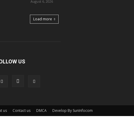
August 6, 2026
Load more
OLLOW US
t us
Contact us
DMCA
Develop By SunInfocom