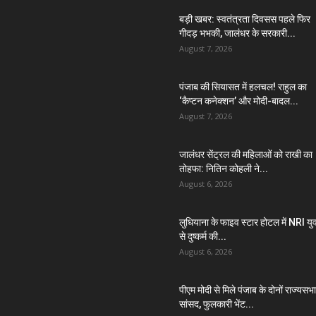
बड़ी खबर: स्वतंत्रता दिवसस पहले फिर
गीदड़ भभकी, जालंधर के सरकारी...
August 7, 2026
पंजाब की सियासत में हलचल! राहुल का
‘कैप्टन कनेक्शन’ और मोदी-बादल...
August 7, 2026
जालंधर सेंट्रल की महिलाओं को राखी का
तोहफा: नितिन कोहली ने...
August 6, 2026
लुधियाना के फाइव स्टार होटल में NRI यु
से दुष्कर्म की...
August 6, 2026
पीएम मोदी से मिले पंजाब के दोनों राज्यसभा
सांसद, फुलकारी भेंट...