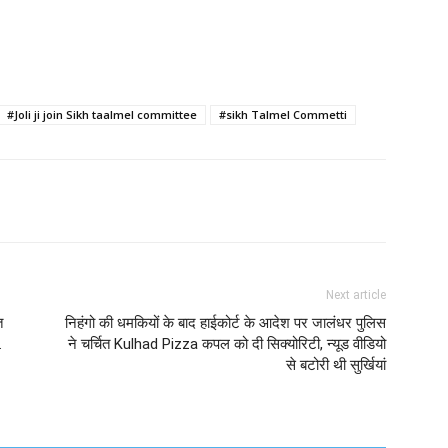
#Joli ji join Sikh taalmel committee
#sikh Talmel Commetti
Next article
त
निहंगो की धमकियों के बाद हाईकोर्ट के आदेश पर जालंधर पुलिस
…
ने चर्चित Kulhad Pizza कपल को दी सिक्योरिटी, न्यूड वीडियो
से बटोरी थी सुर्खियां