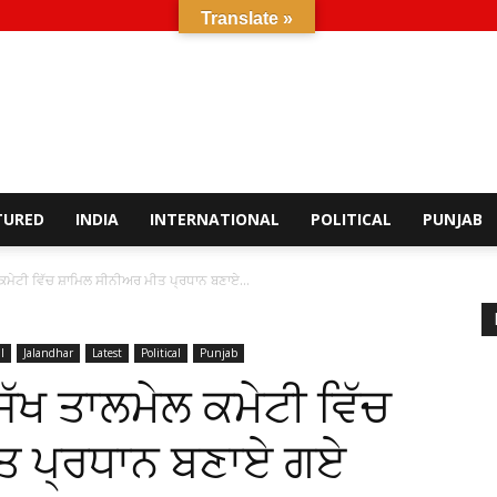
Translate »
TURED
INDIA
INTERNATIONAL
POLITICAL
PUNJAB
ਕਮੇਟੀ ਵਿੱਚ ਸ਼ਾਮਿਲ ਸੀਨੀਅਰ ਮੀਤ ਪ੍ਰਧਾਨ ਬਣਾਏ...
l
Jalandhar
Latest
Political
Punjab
ਿੱਖ ਤਾਲਮੇਲ ਕਮੇਟੀ ਵਿੱਚ
ੀਤ ਪ੍ਰਧਾਨ ਬਣਾਏ ਗਏ