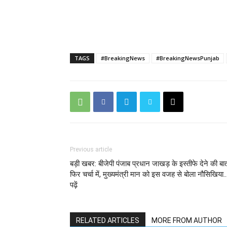
TAGS
#BreakingNews
#BreakingNewsPunjab
Previous article
बड़ी खबर: बीजेपी पंजाब प्रधान जाखड़ के इस्तीफे देने की बा
फिर चर्चा में, मुख्यमंत्री मान को इस वजह से बोला नौसिखिया
पढ़ें
RELATED ARTICLES
MORE FROM AUTHOR