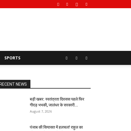
SPORTS
RECENT NEWS
बड़ी खबर: स्वतंत्रता दिवसस पहले फिर
गीदड़ भभकी, जालंधर के सरकारी...
August 7, 2026
पंजाब की सियासत में हलचल! राहुल का