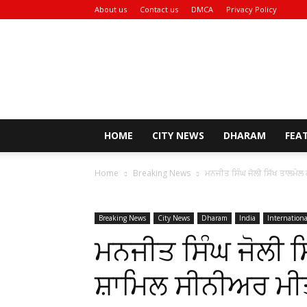
About us
Contact us
DMCA
Privacy Policy
Rozana
Bhaskar
News
HOME
CITY NEWS
DHARAM
FEA
Home
Breaking News
ਮਨਜੀਤ ਸਿੰਘ ਜੋਲੀ ਸਿੱਖ ਤਾਲਮੇਲ 
Breaking News
City News
Dharam
India
Internationa
ਮਨਜੀਤ ਸਿੰਘ ਜੋਲੀ ਸ
ਸ਼ਾਮਿਲ ਸੀਨੀਅਰ ਮ