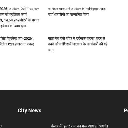
26: जालंधर जिले में घर-घर
जालंधर भाजपा ने जालंधर के नवनियुक्त पंजाब
हत सौ प्रतिशत कार्य
पदाधिकारीयो का सम्मानित किया
रा, 14,64,949 वोटरों के गणना
टाइजेशन का काम हुआ...
ा ‘सिंह क्रिकेट कप-2026’,
माता नैना देवी मंदिर में दर्दनाक हादसा: बंदर से
 मिलेगा ₹21 हजार का नकद
बचने की कोशिश में जालंधर के कारोबारी की गई
जान
City News
P
ंत
पंजाब में ‘हमारे राम’ का भव्य आगाज़: भगवंत