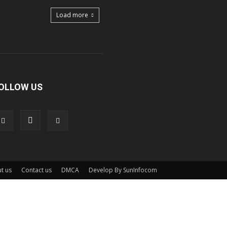
Load more
OLLOW US
t us
Contact us
DMCA
Develop By SunInfocom