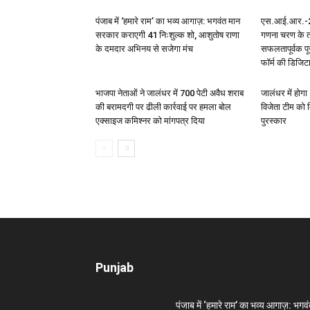
पंजाब में ‘हमारे राम’ का भव्य आगाज़: भगवंत मान
एस.आई.आर.-20
सरकार कराएगी 41 निःशुल्क शो, आशुतोष राणा
गणना चरण के त
के दमदार अभिनय से सजेगा मंच
सफलतापूर्वक पू
फॉर्म की डिजि
भाजपा नेताओं ने जालंधर में 700 पेटी अवैध शराब
जालंधर में होग
की बरामदगी पर ढीली कार्रवाई पर हमला बोल
विजेता टीम को
एक्साइज कमिश्नर को मांगपत्र दिया
पुरस्कार
Punjab
पंजाब में ‘हमारे राम’ का भव्य आगाज़: भगव