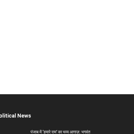
olitical News
पंजाब में ‘हमारे राम’ का भव्य आगाज़: भगवंत