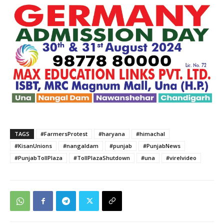
TAGS
#FarmersProtest
#haryana
#himachal
#KisanUnions
#nangaldam
#punjab
#PunjabNews
#PunjabTollPlaza
#TollPlazaShutdown
#una
#virelvideo