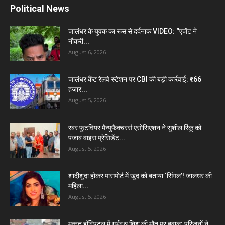
Political News
जालंधर के युवक का रूस से दर्दनाक VIDEO: “एजेंट ने
नौकरी...
August 6, 2026
जालंधर कैंट रेलवे स्टेशन पर CBI की बड़ी कार्रवाई: ₹66
हजार...
August 5, 2026
रबर फुटवियर मैन्युफैक्चरर्स एसोसिएशन ने सुशील रिंकू को
पंजाब वाइस प्रेसिडेंट...
August 5, 2026
शादीशुदा होकर पासपोर्ट में खुद को बताया ‘सिंगल’! जालंधर की
महिला...
August 5, 2026
मन्नत हॉस्पिटल में गर्भस्थ शिशु की मौत पर बवाल: परिजनों ने...