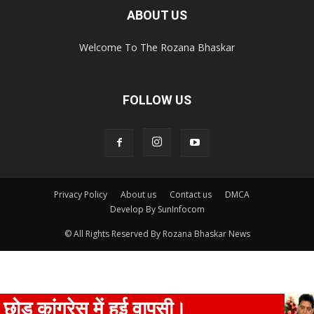
ABOUT US
Welcome To The Rozana Bhaskar
FOLLOW US
Privacy Policy
About us
Contact us
DMCA
Develop By SunInfocom
© All Rights Reserved By Rozana Bhaskar News
ांग्रेस में हुई वापसी।
पं