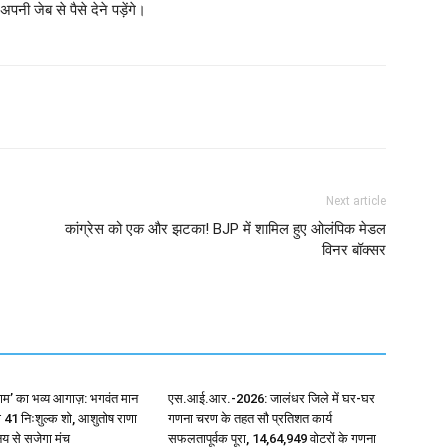
ी जेब से पैसे देने पड़ेंगे।
Next article
कांग्रेस को एक और झटका! BJP में शामिल हुए ओलंपिक मेडल
विनर बॉक्सर
े राम’ का भव्य आगाज़: भगवंत मान
एस.आई.आर.-2026: जालंधर जिले में घर-घर
41 निःशुल्क शो, आशुतोष राणा
गणना चरण के तहत सौ प्रतिशत कार्य
य से सजेगा मंच
सफलतापूर्वक पूरा, 14,64,949 वोटरों के गणना