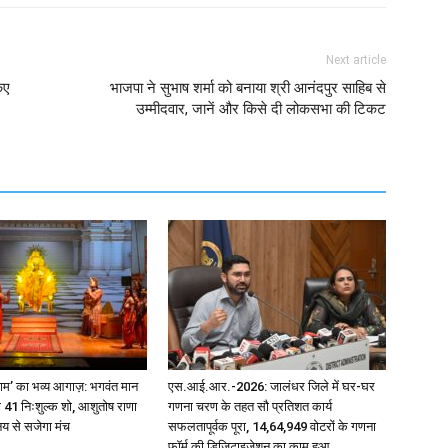
Next article
िए
भाजपा ने सुभाष शर्मा को बनाया श्री आनंदपुर साहिब से
उम्मीदवार, जानें और किसे दी लोकसभा की टिकट
े राम’ का भव्य आगाज़: भगवंत मान
एस.आई.आर.-2026: जालंधर जिले में घर-घर
41 निःशुल्क शो, आशुतोष राणा
गणना चरण के तहत सौ प्रतिशत कार्य
य से सजेगा मंच
सफलतापूर्वक पूरा, 14,64,949 वोटरों के गणना
फॉर्म की डिजिटाइजेशन का काम हुआ...