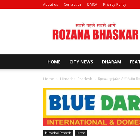
About us
Contact us
DMCA
Privacy Policy
Rozana
Bhaskar
News
HOME
CITY NEWS
DHARAM
FEA
Home
Himachal Pradesh
हिमाचल हाईकोर्ट से निर्दलीय विध
Himachal Pradesh
Latest