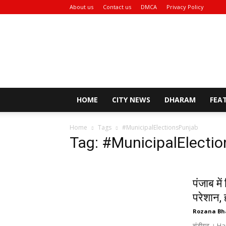
About us
Contact us
DMCA
Privacy Policy
Rozana
Bhaskar
News
HOME
CITY NEWS
DHARAM
FEA
Home
Tags
#MunicipalElectionsPunjab
Tag: #MunicipalElecti
पंजाब मे
परेशान, ह
Rozana Bh
चंडीगढ़ । 