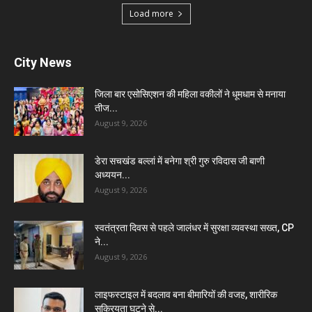
Load more
City News
जिला बार एसोसिएशन की महिला वकीलों ने धूमधाम से मनाया
तीज...
August 9, 2026
डेरा सचखंड बल्लां में बनेगा श्री गुरु रविदास जी बाणी
अध्ययन...
August 9, 2026
स्वतंत्रता दिवस से पहले जालंधर में सुरक्षा व्यवस्था सख्त, CP
ने...
August 9, 2026
लाइफस्टाइल में बदलाव बना बीमारियों की वजह, शारीरिक
सक्रियता घटने से...