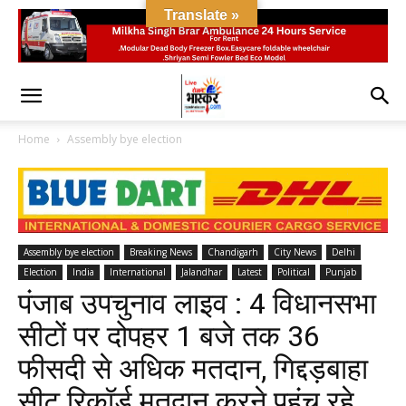
Translate »
Home
Assembly bye election
Assembly bye election
Breaking News
Chandigarh
City News
Delhi
Election
India
International
Jalandhar
Latest
Political
Punjab
पंजाब उपचुनाव लाइव : 4 विधानसभा
सीटों पर दोपहर 1 बजे तक 36
फीसदी से अधिक मतदान, गिद्दड़बाहा
सीट रिकॉर्ड मतदान करने पहुंच रहे