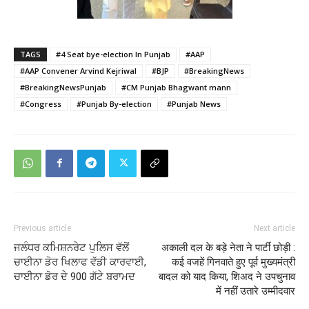
TAGS
#4 Seat bye-election In Punjab
#AAP
#AAP Convener Arvind Kejriwal
#BJP
#BreakingNews
#BreakingNewsPunjab
#CM Punjab Bhagwant mann
#Congress
#Punjab By-election
#Punjab News
Previous article
Next article
ਜਲੰਧਰ ਕਮਿਸ਼ਨਰੇਟ ਪੁਲਿਸ ਵੱਲੋਂ
अकाली दल के बड़े नेता ने पार्टी छोड़ी :
ਚਾਈਨਾ ਡੋਰ ਖਿਲਾਫ ਵੱਡੀ ਕਾਰਵਾਈ,
कई वजहें गिनवाते हुए पूर्व मुख्यमंत्री
ਚਾਈਨਾ ਡੋਰ ਦੇ 900 ਗੱਟੇ ਬਰਾਮਦ
बादल को याद किया, शिअद ने उपचुनाव
में नहीं उतारे उम्मीदवार