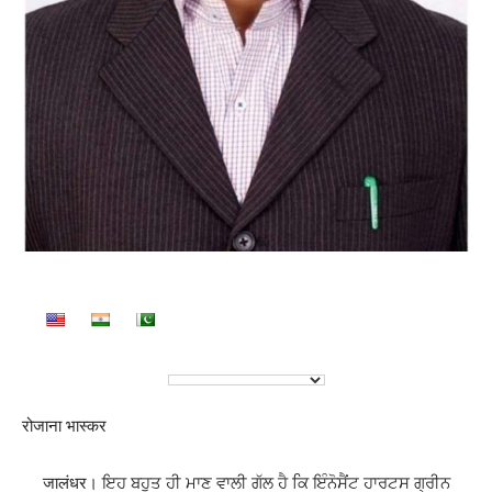
रोजाना भास्कर
जालंधर। ਇਹ ਬਹੁਤ ਹੀ ਮਾਣ ਵਾਲੀ ਗੱਲ ਹੈ ਕਿ ਇੰਨੋਸੈਂਟ ਹਾਰਟਸ ਗ੍ਰੀਨ