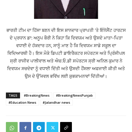
ਭਾਰਤੀ ਟੀਮ ਦਾ ਹਿੱਸਾ ਬਣਨ ਦੀ ਇਸ ਸ਼ਾਨਦਾਰ ਪ੍ਰਾਪਤੀ ‘ਤੇ ਇੰਨੋਸੈਂਟ ਹਾਰਟਸ
ਦੇ ਪ੍ਰਧਾਨ ਡਾ: ਅਨੂਪ ਬੌਰੀ ਨੇ ਕਿਹਾ ਕਿ ਦਿਵਯਮ ਅਤੇ ਉਸਦੇ ਮਾਤਾ-ਪਿਤਾ
ਵਧਾਈ ਦੇ ਹੱਕਦਾਰ ਹਨ, ਸਾਨੂੰ ਮਾਣ ਹੈ ਕਿ ਦਿਵਯਮ ਸਾਡੇ ਸਕੂਲ ਦਾ
ਵਿਦਿਆਰਥੀ ਹੈ। ਇਸ ਮੌਕੇ ਡਿਪਟੀ ਡਾਇਰੈਕਟਰ ਸਪੋਰਟਸ ਅਤੇ ਪ੍ਰਿੰਸੀਪਲ
ਸ੍ਰੀ ਰਾਜੀਵ ਪਾਲੀਵਾਲ ਅਤੇ ਐਚ.ਓ.ਡੀ ਸਪੋਰਟਸ ਸ੍ਰੀ ਅਨਿਲ ਕੁਮਾਰ ਨੇ
ਦਿਵਯਮ ਸਚਦੇਵਾ ਨੂੰ ਵਧਾਈ ਦਿੱਤੀ ਅਤੇ ਉਸਦੀ ਹੌਂਸਲਾ ਅਫਜਾਈ ਕੀਤੀ ਅਤੇ
ਉਸ ਦੇ ਉੱਜਵਲ ਭਵਿੱਖ ਲਈ ਸ਼ੁਭਕਾਮਨਾਵਾਂ ਦਿੱਤੀਆਂ।
TAGS
#BreakingNews
#BreakingNewsPunjab
#Education News
#Jalandhar news