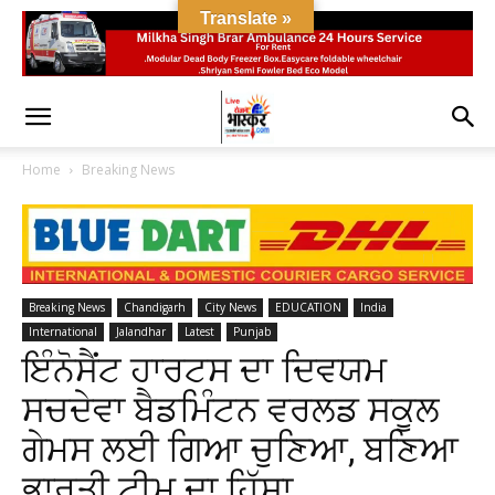
Translate »
Home
Breaking News
Breaking News
Chandigarh
City News
EDUCATION
India
International
Jalandhar
Latest
Punjab
ਇੰਨੋਸੈਂਟ ਹਾਰਟਸ ਦਾ ਦਿਵਯਮ
ਸਚਦੇਵਾ ਬੈਡਮਿੰਟਨ ਵਰਲਡ ਸਕੂਲ
ਗੇਮਸ ਲਈ ਗਿਆ ਚੁਣਿਆ, ਬਣਿਆ
ਭਾਰਤੀ ਟੀਮ ਦਾ ਹਿੱਸਾ