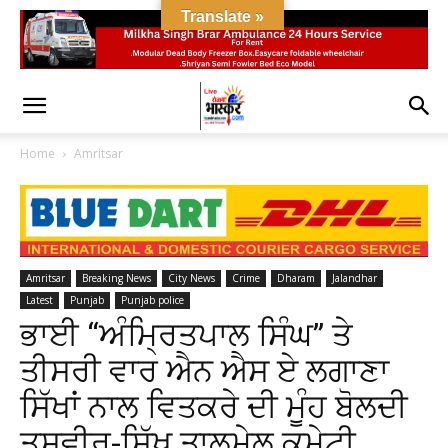
Translate »
Home
Amritsar
Amritsar
Breaking News
City News
Crime
Dharam
Jalandhar
Latest
Punjab
Punjab police
ਭਾਈ “ਅੰਮ੍ਰਿਤਪਾਲ ਸਿੰਘ” ਤੇ
ਤੀਸਰੀ ਵਾਰ ਐਨ ਐਸ ਏ ਲਗਾਣਾ
ਸਿੱਖਾਂ ਨਾਲ ਵਿਤਕਰੇ ਦੀ ਮੂੰਹ ਬੋਲਦੀ
ਤਸਵੀਰ-ਸਿੱਖ ਤਾਲਮੇਲ ਕਮੇਟੀ