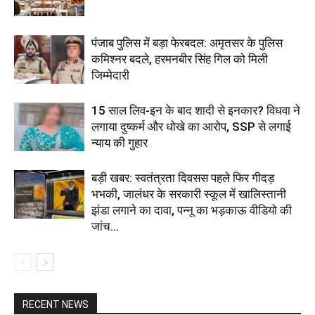
पंजाब पुलिस में बड़ा फेरबदल: अमृतसर के पुलिस
कमिश्नर बदले, हरमनबीर सिंह गिल को मिली
जिम्मेदारी
15 साल लिव-इन के बाद शादी से इनकार? विधवा ने
लगाया दुष्कर्म और धोखे का आरोप, SSP से लगाई
न्याय की गुहार
बड़ी खबर: स्वतंत्रता दिवसस पहले फिर गीदड़
भभकी, जालंधर के सरकारी स्कूल में खालिस्तानी
झंडा लगाने का दावा, पन्नू का भड़काऊ वीडियो की
जांच...
RECENT NEWS