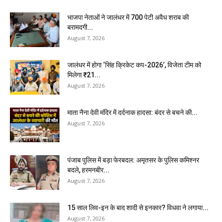
भाजपा नेताओं ने जालंधर में 700 पेटी अवैध शराब की
बरामदगी...
August 7, 2026
जालंधर में होगा ‘सिंह क्रिकेट कप-2026’, विजेता टीम को
मिलेगा ₹21...
August 7, 2026
माता नैना देवी मंदिर में दर्दनाक हादसा: बंदर से बचने की...
August 7, 2026
पंजाब पुलिस में बड़ा फेरबदल: अमृतसर के पुलिस कमिश्नर
बदले, हरमनबीर...
August 7, 2026
15 साल लिव-इन के बाद शादी से इनकार? विधवा ने लगाया...
August 7, 2026