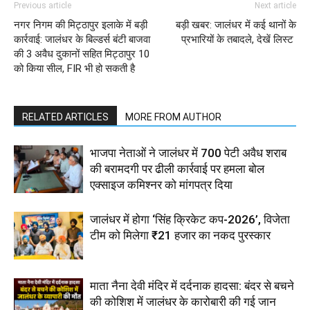
Previous article
Next article
नगर निगम की मिट्ठापुर इलाके में बड़ी
बड़ी खबर: जालंधर में कई थानों के
कार्रवाई: जालंधर के बिल्डर्स बंटी बाजवा
प्रभारियों के तबादले, देखें लिस्ट
की 3 अवैध दुकानों सहित मिट्ठापुर 10
को किया सील, FIR भी हो सकती है
RELATED ARTICLES
MORE FROM AUTHOR
भाजपा नेताओं ने जालंधर में 700 पेटी अवैध शराब
की बरामदगी पर ढीली कार्रवाई पर हमला बोल
एक्साइज कमिश्नर को मांगपत्र दिया
जालंधर में होगा ‘सिंह क्रिकेट कप-2026’, विजेता
टीम को मिलेगा ₹21 हजार का नकद पुरस्कार
माता नैना देवी मंदिर में दर्दनाक हादसा: बंदर से बचने
की कोशिश में जालंधर के कारोबारी की गई जान