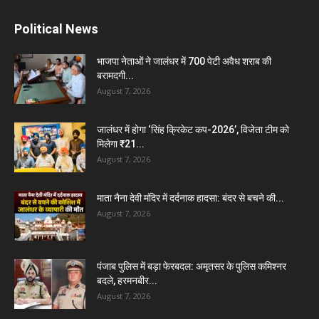
Political News
भाजपा नेताओं ने जालंधर में 700 पेटी अवैध शराब की
बरामदगी...
August 7, 2026
जालंधर में होगा ‘सिंह क्रिकेट कप-2026’, विजेता टीम को
मिलेगा ₹21...
August 7, 2026
माता नैना देवी मंदिर में दर्दनाक हादसा: बंदर से बचने की...
August 7, 2026
पंजाब पुलिस में बड़ा फेरबदल: अमृतसर के पुलिस कमिश्नर
बदले, हरमनबीर...
August 7, 2026