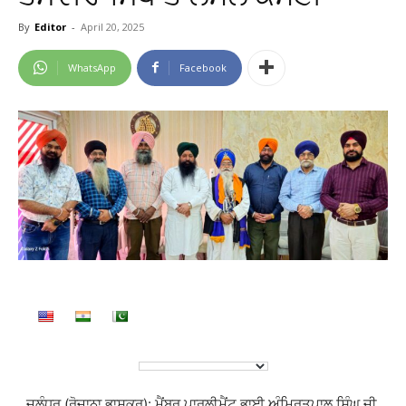
By
Editor
-
April 20, 2025
WhatsApp
Facebook
ਜਲੰਧਰ (ਰੋਜ਼ਾਨਾ ਭਾਸਕਰ): ਮੈਂਬਰ ਪਾਰਲੀਮੈਂਟ ਭਾਈ ਅੰਮ੍ਰਿਤਪਾਲ ਸਿੰਘ ਜੀ,