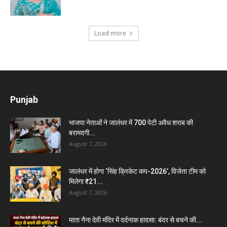
Load more
Punjab
भाजपा नेताओं ने जालंधर में 700 पेटी अवैध शराब की
बरामदगी...
August 7, 2026
जालंधर में होगा ‘सिंह क्रिकेट कप-2026’, विजेता टीम को
मिलेगा ₹21...
August 7, 2026
माता नैना देवी मंदिर में दर्दनाक हादसा: बंदर से बचने की...