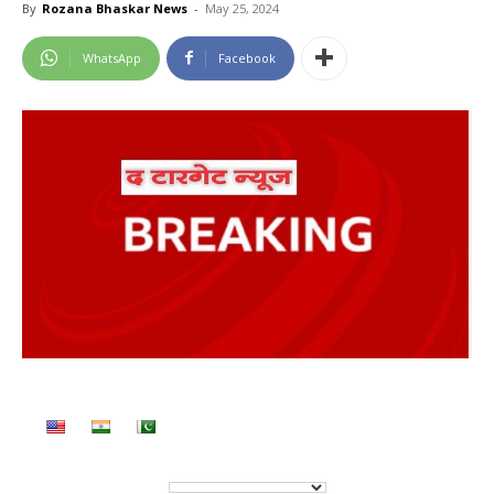
By
Rozana Bhaskar News
-
May 25, 2024
WhatsApp
Facebook