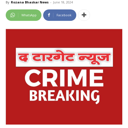
By
Rozana Bhaskar News
-
June 18, 2024
WhatsApp
Facebook